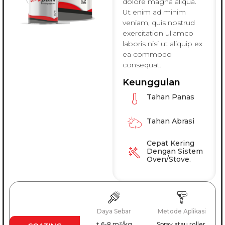
dolore magna aliqua.
Ut enim ad minim
veniam, quis nostrud
exercitation ullamco
laboris nisi ut aliquip ex
ea commodo
consequat.
Keunggulan
Tahan Panas
Tahan Abrasi
Cepat Kering
Dengan Sistem
Oven/stove.
Daya Sebar
Metode Aplikasi
± 6-8 m²/kg
Spray atau roller.